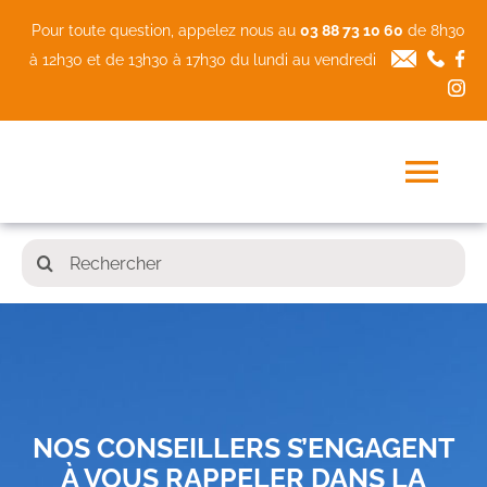
Passer
Pour toute question, appelez nous au
03 88 73 10 60
de 8h30
au
à 12h30 et de 13h30 à 17h30 du lundi au vendredi
contenu
Tog
Nav
Accueil
Rechercher:
L’agence
Les couvertures pro
Nos solutions métiers
À la une
NOS CONSEILLERS S’ENGAGENT
À VOUS RAPPELER DANS LA
Contact