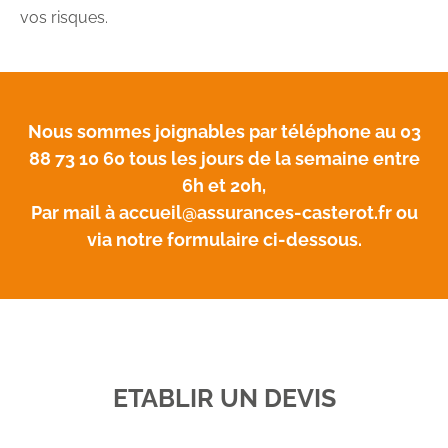
vos risques.
Nous sommes joignables par téléphone au 03
88 73 10 60 tous les jours de la semaine entre
6h et 20h,
Par mail à
accueil@assurances-casterot.fr
ou
via notre formulaire ci-dessous.
ETABLIR UN DEVIS