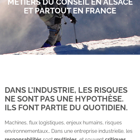
MÉTIERS DU CONSEIL EN ALSACE
Obtenez un devis. Prenons RDV ?
ET PARTOUT EN FRANCE
Espace client
DANS L’INDUSTRIE, LES RISQUES
NE SONT PAS UNE HYPOTHÈSE.
ILS FONT PARTIE DU QUOTIDIEN.
Machines, flux logistiques, enjeux humains, risques
environnementaux… Dans une entreprise industrielle, les
responsabilités
sont
multiples
, et souvent
critiques
.