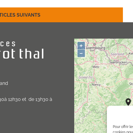
TICLES SUIVANTS
+
−
band
30à 12h30 et de 13h30 à
Pour offrir 
cookies pour