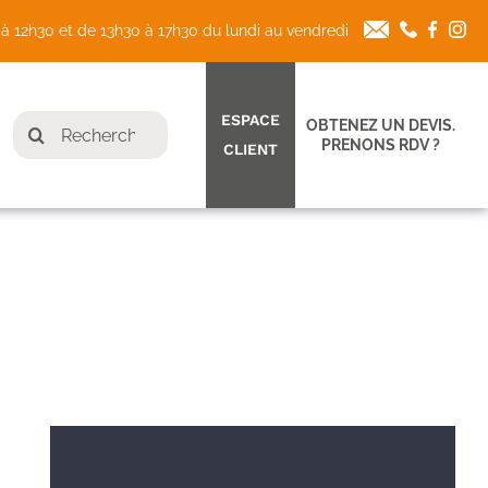
à 12h30 et de 13h30 à 17h30 du lundi au vendredi
ESPACE
Rechercher:
OBTENEZ UN DEVIS.
le
PRENONS RDV ?
CLIENT
gation